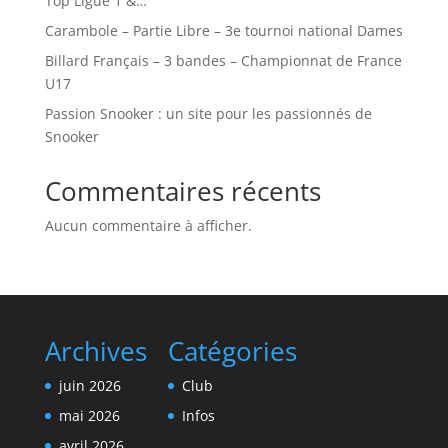
Top Ligue 1 &…
Carambole – Partie Libre – 3e tournoi national Dames
Billard Français – 3 bandes – Championnat de France
U17
Passion Snooker : un site pour les passionnés de
Snooker
Commentaires récents
Aucun commentaire à afficher.
Archives
Catégories
juin 2026
Club
mai 2026
Infos
avril 2026